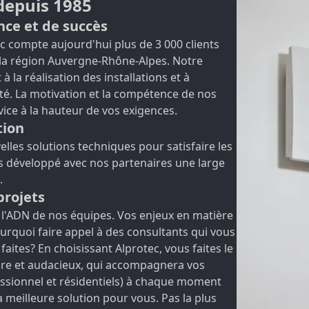
depuis 1985
nce et de succès
c compte aujourd'hui plus de 3 000 clients
r la région Auvergne-Rhône-Alpes. Notre
 à la réalisation des installations et à
ité. La motivation et la compétence de nos
vice à la hauteur de vos exigences.
tion
lles solutions techniques pour satisfaire les
s développé avec nos partenaires une large
.
projets
de l'ADN de nos équipes. Vos enjeux en matière
ourquoi faire appel à des consultants qui vous
aites? En choisissant Alprotec, vous faites le
libre et audacieux, qui accompagnera vos
essionnel et résidentiels) à chaque moment
a meilleure solution pour vous. Pas la plus